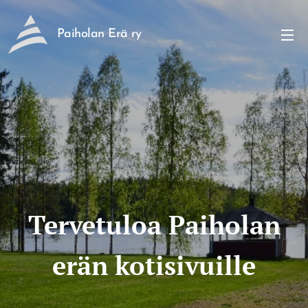
Paiholan Erä ry
Tervetuloa Paiholan
erän kotisivuille